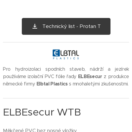
Technický list - Protan T
Pro hydroizolaci spodních staveb, nádrží a jezírek
ELBEsecur
používáme
izolační PVC fólie
řady
z produkce
Elbtal Plastics
německé firmy
s mnohaletými zkušenostmi.
ELBEsecur WTB
Měkčené PVC bez nosné vložky