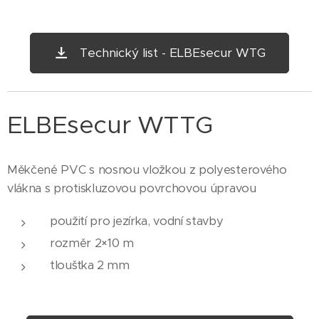
Technický list - ELBEsecur WTG
ELBEsecur WTTG
Měkčené PVC s nosnou vložkou z polyesterového
vlákna s protiskluzovou povrchovou úpravou
použití pro jezírka, vodní stavby
rozměr 2×10 m
tloušťka 2 mm