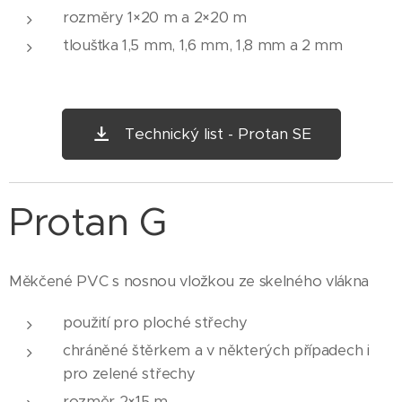
rozměry 1×20 m a 2×20 m
tloušťka 1,5 mm, 1,6 mm, 1,8 mm a 2 mm
Technický list - Protan SE
Protan G
Měkčené PVC s nosnou vložkou ze skelného vlákna
použití pro ploché střechy
chráněné štěrkem a v některých případech i
pro zelené střechy
rozměr 2×15 m