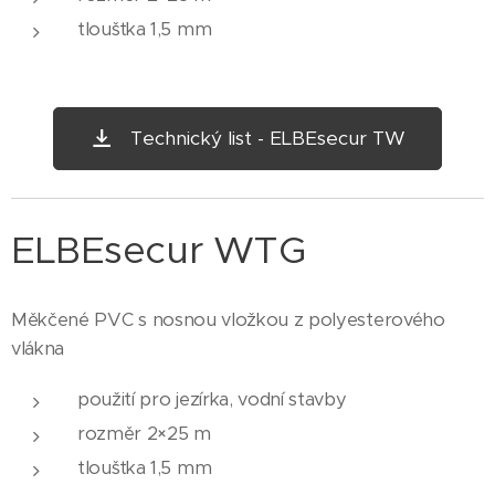
tloušťka 1,5 mm
Technický list - ELBEsecur TW
ELBEsecur WTG
Měkčené PVC s nosnou vložkou z polyesterového
vlákna
použití pro jezírka, vodní stavby
rozměr 2×25 m
tloušťka 1,5 mm