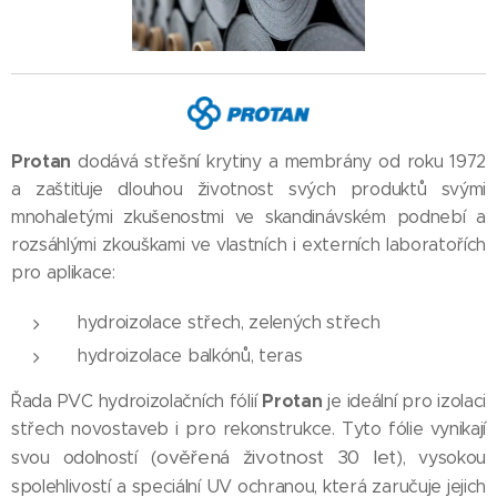
Protan
dodává střešní krytiny a membrány od roku 1972
a zaštiťuje dlouhou životnost svých produktů svými
mnohaletými zkušenostmi ve skandinávském podnebí a
rozsáhlými zkouškami ve vlastních i externích laboratořích
pro aplikace:
hydroizolace střech, zelených střech
hydroizolace balkónů, teras
Protan
Řada PVC hydroizolačních fólií
je ideální pro izolaci
střech novostaveb i pro rekonstrukce. Tyto fólie vynikají
ověřená životnost 30 let
svou odolností (
), vysokou
spolehlivostí a speciální UV ochranou, která zaručuje jejich